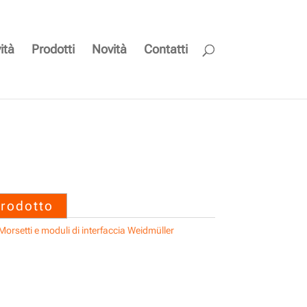
ità
Prodotti
Novità
Contatti
 SAIL-M12G-3-10V
prodotto
Morsetti e moduli di interfaccia Weidmüller