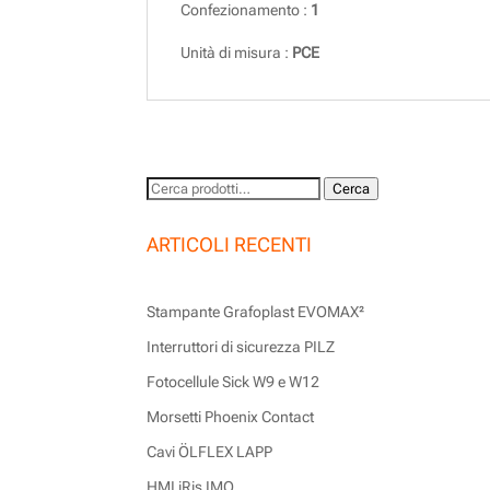
Confezionamento :
1
Unità di misura :
PCE
Cerca:
Cerca
ARTICOLI RECENTI
Stampante Grafoplast EVOMAX²
Interruttori di sicurezza PILZ
Fotocellule Sick W9 e W12
Morsetti Phoenix Contact
Cavi ÖLFLEX LAPP
HMI iRis IMO