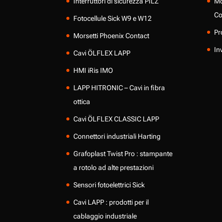
Interruttori di sicurezza PILZ
Mo
Co
Fotocellule Sick W9 e W12
Pr
Morsetti Phoenix Contact
In
Cavi ÖLFLEX LAPP
HMI iRis IMO
LAPP HITRONIC – Cavi in fibra
ottica
Cavi ÖLFLEX CLASSIC LAPP
Connettori industriali Harting
Grafoplast Twist Pro : stampante
a rotolo ad alte prestazioni
Sensori fotoelettrici Sick
Cavi LAPP : prodotti per il
cablaggio industriale