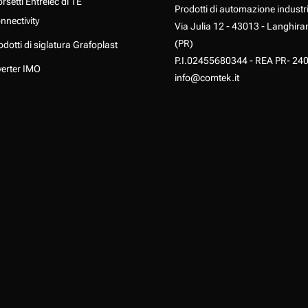
rsetti Entrelec di TE
Prodotti di automazione industr
nnectivity
Via Julia 12 - 43013 - Langhira
(PR)
odotti di siglatura Grafoplast
P.I.02455680344 - REA PR- 24
verter IMO
info@comtek.it