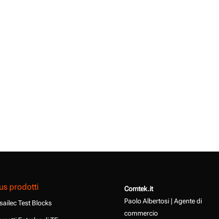
us prodotti
Comtek.it
Paolo Albertosi | Agente di
sailec Test Blocks
commercio