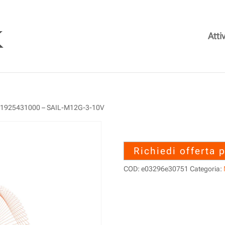
Attiv
 1925431000 – SAIL-M12G-3-10V
1925431000 –
Richiedi offerta 
COD:
e03296e30751
Categoria: