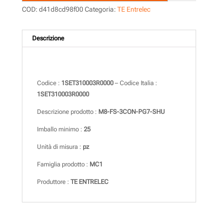
COD:
d41d8cd98f00
Categoria:
TE Entrelec
Descrizione
Descrizione
Codice :
1SET310003R0000
– Codice Italia :
1SET310003R0000
Descrizione prodotto :
M8-FS-3CON-PG7-SHU
Imballo minimo :
25
Unità di misura :
pz
Famiglia prodotto :
MC1
Produttore :
TE ENTRELEC