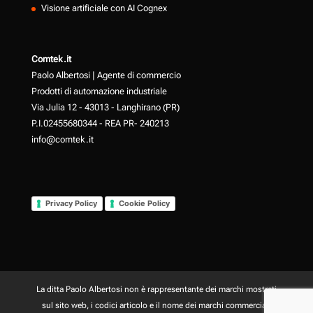
Visione artificiale con AI Cognex
Comtek.it
Paolo Albertosi | Agente di commercio
Prodotti di automazione industriale
Via Julia 12 - 43013 - Langhirano (PR)
P.I.02455680344 - REA PR- 240213
info@comtek.it
Privacy Policy
Cookie Policy
La ditta Paolo Albertosi non è rappresentante dei marchi mostrati
sul sito web, i codici articolo e il nome dei marchi commerciali