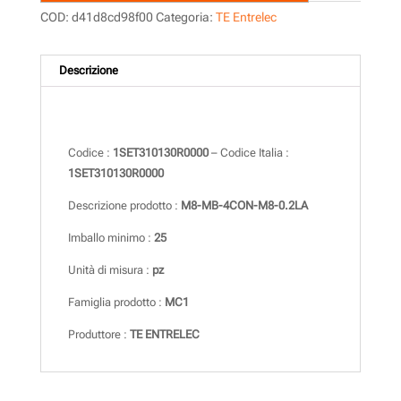
COD:
d41d8cd98f00
Categoria:
TE Entrelec
Descrizione
Descrizione
Codice :
1SET310130R0000
– Codice Italia :
1SET310130R0000
Descrizione prodotto :
M8-MB-4CON-M8-0.2LA
Imballo minimo :
25
Unità di misura :
pz
Famiglia prodotto :
MC1
Produttore :
TE ENTRELEC