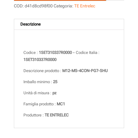
COD:
d41d8cd98f00
Categoria:
TE Entrelec
Descrizione
Descrizione
Codice :
1SET310337R0000
– Codice Italia :
1SET310337R0000
Descrizione prodotto :
M12-MS-4CON-PG7-SHU
Imballo minimo :
25
Unità di misura :
pz
Famiglia prodotto :
MC1
Produttore :
TE ENTRELEC