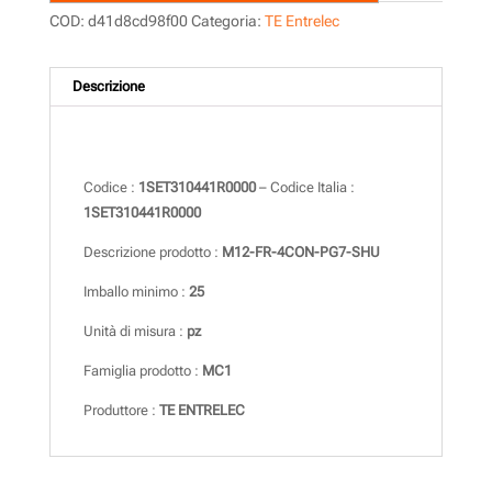
COD:
d41d8cd98f00
Categoria:
TE Entrelec
Descrizione
Descrizione
Codice :
1SET310441R0000
– Codice Italia :
1SET310441R0000
Descrizione prodotto :
M12-FR-4CON-PG7-SHU
Imballo minimo :
25
Unità di misura :
pz
Famiglia prodotto :
MC1
Produttore :
TE ENTRELEC