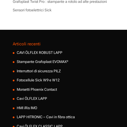
Grafoplast Twist Pro : stampante a rotolo ad alte prestazioni
Sensori fotoelettrici Sick
Articoli recenti
CAVI ÖLFLEX ROBUST LAPP
Stampante Grafoplast EVOMAX²
Interruttori di sicurezza PILZ
Fotocellule Sick W9 e W12
Morsetti Phoenix Contact
Cavi ÖLFLEX LAPP
HMI iRis IMO
LAPP HITRONIC – Cavi in fibra ottica
Cavi ÖLFLEX CLASSIC LAPP