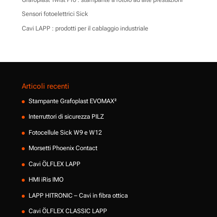
Sensori fotoelettrici Sick
Cavi LAPP : prodotti per il cablaggio industriale
Articoli recenti
Stampante Grafoplast EVOMAX²
Interruttori di sicurezza PILZ
Fotocellule Sick W9 e W12
Morsetti Phoenix Contact
Cavi ÖLFLEX LAPP
HMI iRis IMO
LAPP HITRONIC – Cavi in fibra ottica
Cavi ÖLFLEX CLASSIC LAPP