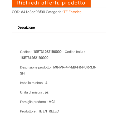
Richiedi offerta prodotto
COD:
d41d8cd98f00
Categoria:
TE Entrelec
Descrizione
Descrizione
Codice :
1SET312621R0000
– Codice Italia :
1SET312621R0000
Descrizione prodotto :
M8-MR-4P-M8-FR-PUR-3.0-
SH
Imballo minimo :
4
Unità di misura :
pz
Famiglia prodotto :
MC1
Produttore :
TE ENTRELEC