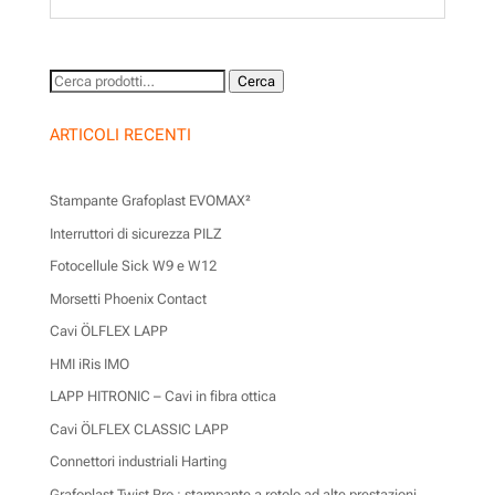
Cerca:
Cerca
ARTICOLI RECENTI
Stampante Grafoplast EVOMAX²
Interruttori di sicurezza PILZ
Fotocellule Sick W9 e W12
Morsetti Phoenix Contact
Cavi ÖLFLEX LAPP
HMI iRis IMO
LAPP HITRONIC – Cavi in fibra ottica
Cavi ÖLFLEX CLASSIC LAPP
Connettori industriali Harting
Grafoplast Twist Pro : stampante a rotolo ad alte prestazioni