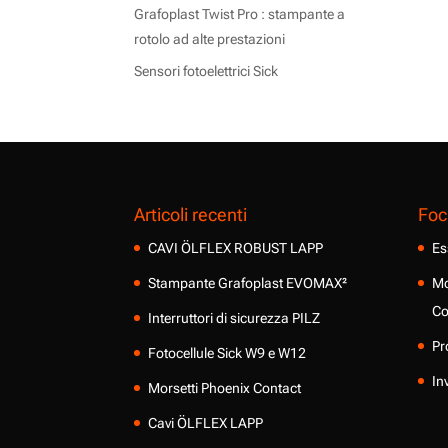
Grafoplast Twist Pro : stampante a
rotolo ad alte prestazioni
Sensori fotoelettrici Sick
Articoli recenti
Foc
CAVI ÖLFLEX ROBUST LAPP
Es
Stampante Grafoplast EVOMAX²
Mo
Co
Interruttori di sicurezza PILZ
Pr
Fotocellule Sick W9 e W12
In
Morsetti Phoenix Contact
Cavi ÖLFLEX LAPP