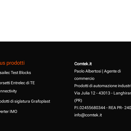
us prodotti
Comtek.it
Paolo Albertosi | Agente di
sailec Test Blocks
commercio
rsetti Entrelec di TE
Prodotti di automazione industr
nnectivity
Via Julia 12 - 43013 - Langhira
(PR)
odotti di siglatura Grafoplast
P.I.02455680344 - REA PR- 24
verter IMO
info@comtek.it