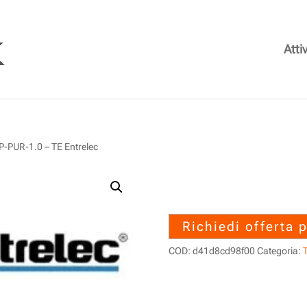
Attiv
PUR-1.0 – TE Entrelec
1SET313074R0
1.0 – TE Entrel
Richiedi offerta 
COD:
d41d8cd98f00
Categoria:
T