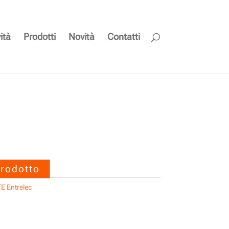
ità
Prodotti
Novità
Contatti
000 M12-FR-8P-PUR-
ec
prodotto
E Entrelec