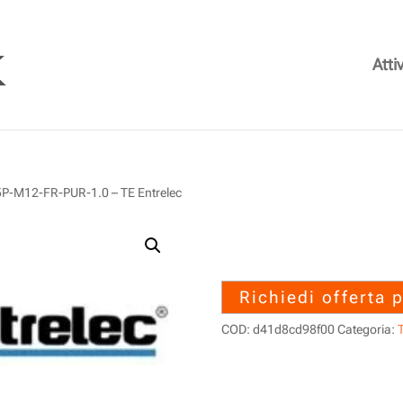
Attiv
-M12-FR-PUR-1.0 – TE Entrelec
1SET313351R0
FR-PUR-1.0 – T
Richiedi offerta 
COD:
d41d8cd98f00
Categoria:
T