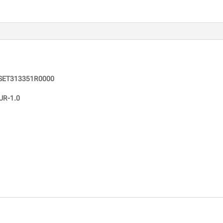
SET313351R0000
UR-1.0