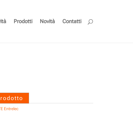
ità
Prodotti
Novità
Contatti
000 M12-MR-5P-M12-
E Entrelec
prodotto
E Entrelec