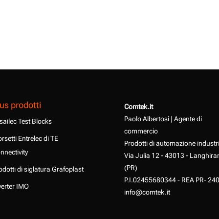
us prodotti
Comtek.it
Paolo Albertosi | Agente di
sailec Test Blocks
commercio
rsetti Entrelec di TE
Prodotti di automazione industr
nnectivity
Via Julia 12 - 43013 - Langhira
(PR)
odotti di siglatura Grafoplast
P.I.02455680344 - REA PR- 24
verter IMO
info@comtek.it