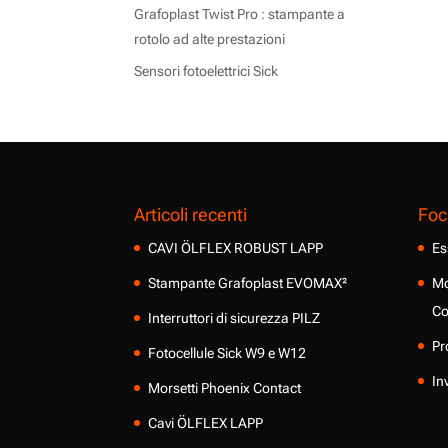
Grafoplast Twist Pro : stampante a
rotolo ad alte prestazioni
Sensori fotoelettrici Sick
Articoli recenti
Foc
CAVI ÖLFLEX ROBUST LAPP
Es
Stampante Grafoplast EVOMAX²
Mo
Co
Interruttori di sicurezza PILZ
Pr
Fotocellule Sick W9 e W12
In
Morsetti Phoenix Contact
Cavi ÖLFLEX LAPP