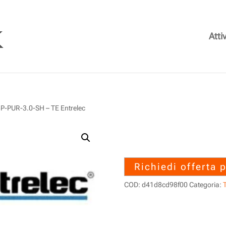
Attiv
PUR-3.0-SH – TE Entrelec
1SET314060R0
3.0-SH – TE En
Richiedi offerta 
COD:
d41d8cd98f00
Categoria:
T