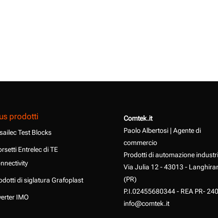
us prodotti
Comtek.it
Paolo Albertosi | Agente di
sailec Test Blocks
commercio
rsetti Entrelec di TE
Prodotti di automazione industr
nnectivity
Via Julia 12 - 43013 - Langhira
(PR)
odotti di siglatura Grafoplast
P.I.02455680344 - REA PR- 24
verter IMO
info@comtek.it