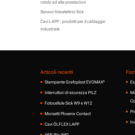
rotolo ad alte prestazioni
Sensori fotoelettrici Sick
Cavi LAPP : prodotti per il cablaggio
industriale
Articoli recenti
Foc
Stampante Grafoplast EVOMAX²
Es
Interruttori di sicurezza PILZ
Mo
Co
Fotocellule Sick W9 e W12
Pr
Morsetti Phoenix Contact
In
Cavi ÖLFLEX LAPP
HMI iRis IMO