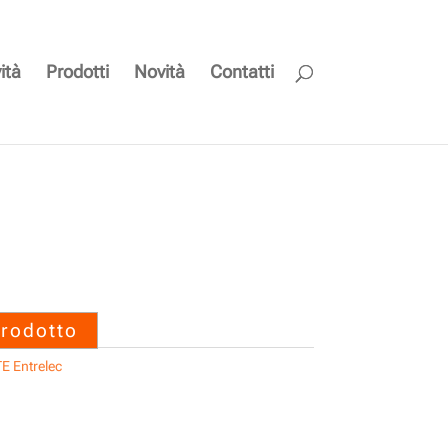
ità
Prodotti
Novità
Contatti
000 M12-MS-5P-PUR-
trelec
prodotto
E Entrelec