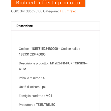
Richiedi offerta prodotto
COD:
d41d8cd98f00
Categoria:
TE Entrelec
Descrizione
Descrizione
Codice :
1SET315234R0000
– Codice Italia :
1SET315234R0000
Descrizione prodotto :
M12B2-FR-PUR TORSION-
4.0M
Imballo minimo :
4
Unità di misura :
pz
Famiglia prodotto :
MC1
Produttore :
TE ENTRELEC