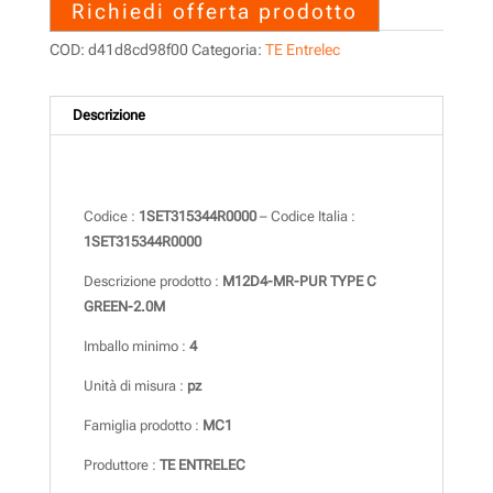
Richiedi offerta prodotto
COD:
d41d8cd98f00
Categoria:
TE Entrelec
Descrizione
Descrizione
Codice :
1SET315344R0000
– Codice Italia :
1SET315344R0000
Descrizione prodotto :
M12D4-MR-PUR TYPE C
GREEN-2.0M
Imballo minimo :
4
Unità di misura :
pz
Famiglia prodotto :
MC1
Produttore :
TE ENTRELEC