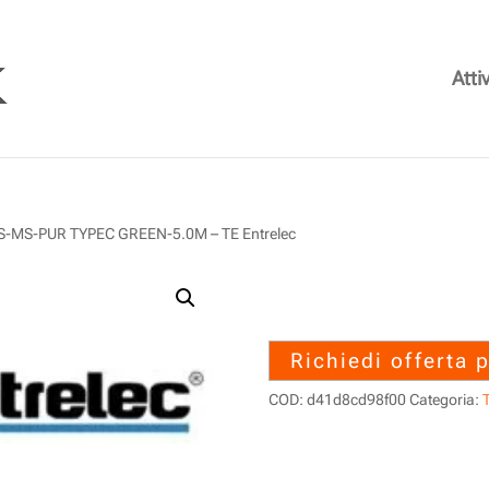
Attiv
MS-PUR TYPEC GREEN-5.0M – TE Entrelec
1SET315379R
PUR TYPEC GRE
Richiedi offerta 
COD:
d41d8cd98f00
Categoria:
T