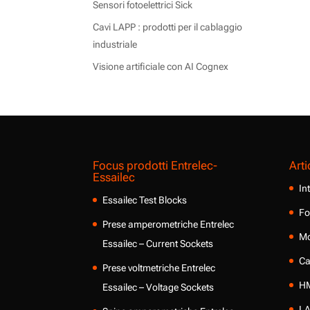
Sensori fotoelettrici Sick
Cavi LAPP : prodotti per il cablaggio
industriale
Visione artificiale con AI Cognex
Focus prodotti Entrelec-
Arti
Essailec
In
Essailec Test Blocks
Fo
Prese amperometriche Entrelec
Mo
Essailec – Current Sockets
Ca
Prese voltmetriche Entrelec
HM
Essailec – Voltage Sockets
LA