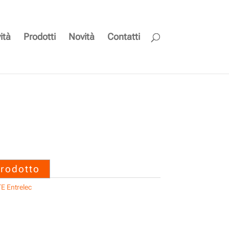
ità
Prodotti
Novità
Contatti
0000 M12D4-MS-MS-
EN-5.0M – TE Entrelec
prodotto
E Entrelec