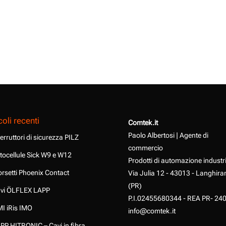
coli recenti
Comtek.it
Paolo Albertosi | Agente di
terruttori di sicurezza PILZ
commercio
tocellule Sick W9 e W12
Prodotti di automazione industr
rsetti Phoenix Contact
Via Julia 12 - 43013 - Langhira
(PR)
vi ÖLFLEX LAPP
P.I.02455680344 - REA PR- 24
I iRis IMO
info@comtek.it
PP HITRONIC – Cavi in fibra