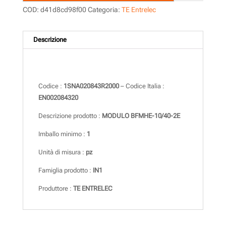
COD:
d41d8cd98f00
Categoria:
TE Entrelec
Descrizione
Descrizione
Codice :
1SNA020843R2000
– Codice Italia :
EN002084320
Descrizione prodotto :
MODULO BFMHE-10/40-2E
Imballo minimo :
1
Unità di misura :
pz
Famiglia prodotto :
IN1
Produttore :
TE ENTRELEC