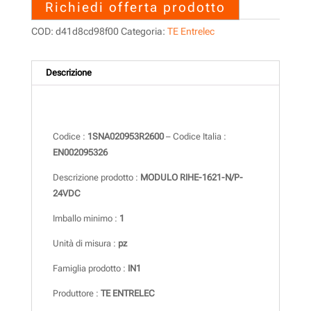
Richiedi offerta prodotto
COD:
d41d8cd98f00
Categoria:
TE Entrelec
Descrizione
Descrizione
Codice :
1SNA020953R2600
– Codice Italia :
EN002095326
Descrizione prodotto :
MODULO RIHE-1621-N/P-
24VDC
Imballo minimo :
1
Unità di misura :
pz
Famiglia prodotto :
IN1
Produttore :
TE ENTRELEC