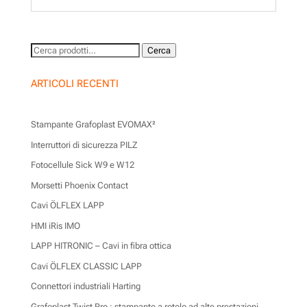
Cerca:
Cerca
ARTICOLI RECENTI
Stampante Grafoplast EVOMAX²
Interruttori di sicurezza PILZ
Fotocellule Sick W9 e W12
Morsetti Phoenix Contact
Cavi ÖLFLEX LAPP
HMI iRis IMO
LAPP HITRONIC – Cavi in fibra ottica
Cavi ÖLFLEX CLASSIC LAPP
Connettori industriali Harting
Grafoplast Twist Pro : stampante a rotolo ad alte prestazioni