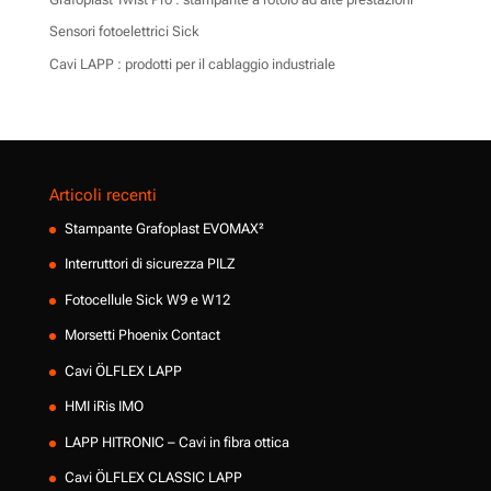
Sensori fotoelettrici Sick
Cavi LAPP : prodotti per il cablaggio industriale
Articoli recenti
Stampante Grafoplast EVOMAX²
Interruttori di sicurezza PILZ
Fotocellule Sick W9 e W12
Morsetti Phoenix Contact
Cavi ÖLFLEX LAPP
HMI iRis IMO
LAPP HITRONIC – Cavi in fibra ottica
Cavi ÖLFLEX CLASSIC LAPP