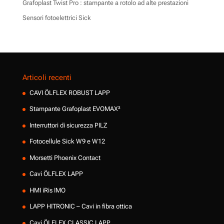
Grafoplast Twist Pro : stampante a rotolo ad alte prestazioni
Sensori fotoelettrici Sick
Articoli recenti
CAVI ÖLFLEX ROBUST LAPP
Stampante Grafoplast EVOMAX²
Interruttori di sicurezza PILZ
Fotocellule Sick W9 e W12
Morsetti Phoenix Contact
Cavi ÖLFLEX LAPP
HMI iRis IMO
LAPP HITRONIC – Cavi in fibra ottica
Cavi ÖLFLEX CLASSIC LAPP