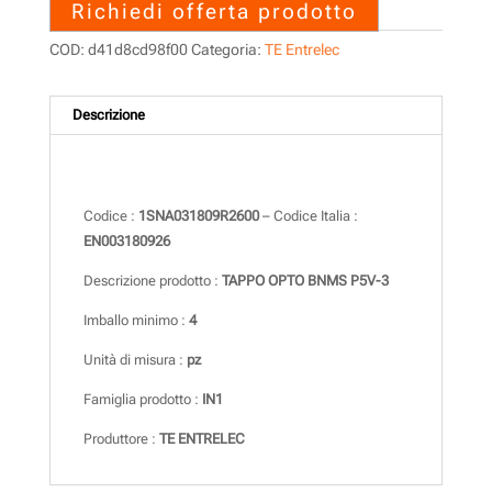
Richiedi offerta prodotto
COD:
d41d8cd98f00
Categoria:
TE Entrelec
Descrizione
Descrizione
Codice :
1SNA031809R2600
– Codice Italia :
EN003180926
Descrizione prodotto :
TAPPO OPTO BNMS P5V-3
Imballo minimo :
4
Unità di misura :
pz
Famiglia prodotto :
IN1
Produttore :
TE ENTRELEC