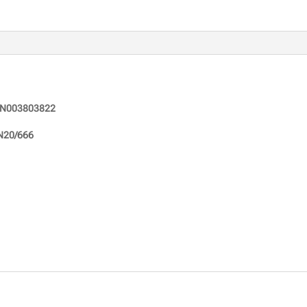
N003803822
N20/666