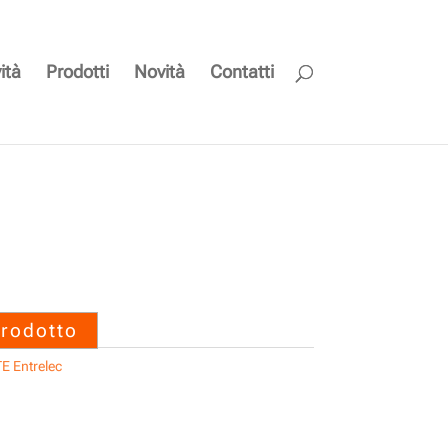
ità
Prodotti
Novità
Contatti
2200 CAVO
N20/666 – TE Entrelec
prodotto
E Entrelec