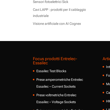
Sensori fotoelettrici Sick
Cavi LAPP : prodotti per il cablaggio
industriale
Visione artificiale con AI Cognex
Focus prodotti Entrelec-
Arti
Essailec
In
Essailec Test Blocks
Fo
Prese amperometriche Entrelec
Mo
Essailec – Current Sockets
Ca
Prese voltmetriche Entrelec
HM
Essailec – Voltage Sockets
LA