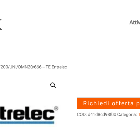
Attiv
00/UNI/OMN20/666 – TE Entrelec
1SNA038038R
LAF200/UNI/OM
Richiedi offerta 
COD:
d41d8cd98f00
Categoria:
T