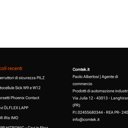
coli recenti
Comtek.it
Paolo Albertosi | Agente di
terruttori di sicurezza PILZ
commercio
tocellule Sick W9 e W12
Prodotti di automazione industr
rsetti Phoenix Contact
Via Julia 12 - 43013 - Langhira
(PR)
vi ÖLFLEX LAPP
P.I.02455680344 - REA PR- 24
I iRis IMO
info@comtek.it
PP HITRONIC – Cavi in fibra