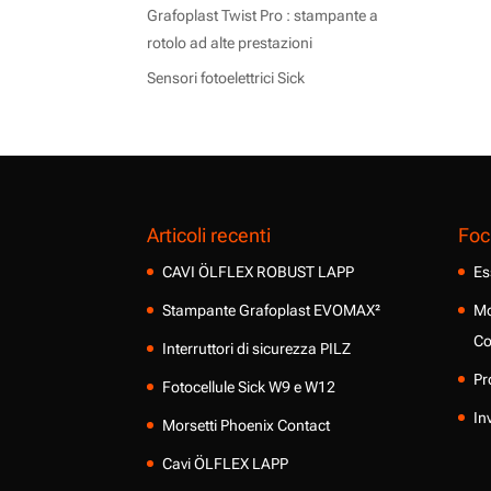
Grafoplast Twist Pro : stampante a
rotolo ad alte prestazioni
Sensori fotoelettrici Sick
Articoli recenti
Foc
CAVI ÖLFLEX ROBUST LAPP
Es
Stampante Grafoplast EVOMAX²
Mo
Co
Interruttori di sicurezza PILZ
Pr
Fotocellule Sick W9 e W12
In
Morsetti Phoenix Contact
Cavi ÖLFLEX LAPP