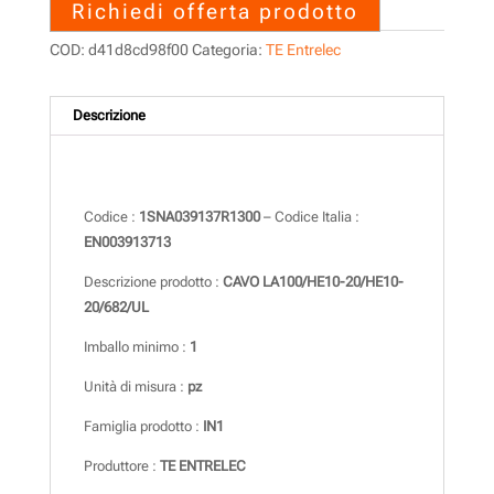
Richiedi offerta prodotto
COD:
d41d8cd98f00
Categoria:
TE Entrelec
Descrizione
Descrizione
Codice :
1SNA039137R1300
– Codice Italia :
EN003913713
Descrizione prodotto :
CAVO LA100/HE10-20/HE10-
20/682/UL
Imballo minimo :
1
Unità di misura :
pz
Famiglia prodotto :
IN1
Produttore :
TE ENTRELEC