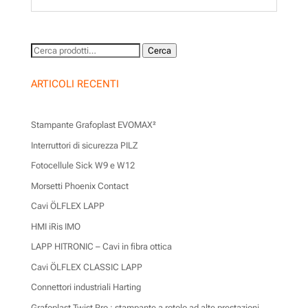
Cerca:
Cerca
ARTICOLI RECENTI
Stampante Grafoplast EVOMAX²
Interruttori di sicurezza PILZ
Fotocellule Sick W9 e W12
Morsetti Phoenix Contact
Cavi ÖLFLEX LAPP
HMI iRis IMO
LAPP HITRONIC – Cavi in fibra ottica
Cavi ÖLFLEX CLASSIC LAPP
Connettori industriali Harting
Grafoplast Twist Pro : stampante a rotolo ad alte prestazioni