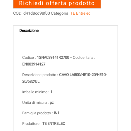
Richiedi offerta prodotto
COD:
d41d8cd98f00
Categoria:
TE Entrelec
Descrizione
Descrizione
Codice :
1SNA039141R2700
– Codice Italia :
EN003914127
Descrizione prodotto :
CAVO LA500/HE10-20/HE10-
20/682/UL
Imballo minimo :
1
Unità di misura :
pz
Famiglia prodotto :
IN1
Produttore :
TE ENTRELEC