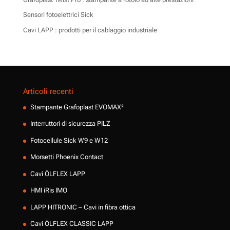
Sensori fotoelettrici Sick
Cavi LAPP : prodotti per il cablaggio industriale
Articoli recenti
Stampante Grafoplast EVOMAX²
Interruttori di sicurezza PILZ
Fotocellule Sick W9 e W12
Morsetti Phoenix Contact
Cavi ÖLFLEX LAPP
HMI iRis IMO
LAPP HITRONIC – Cavi in fibra ottica
Cavi ÖLFLEX CLASSIC LAPP