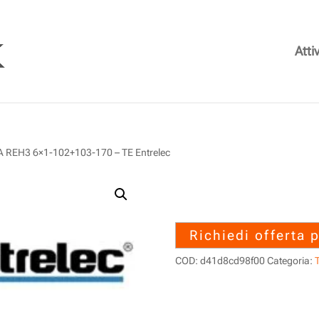
Attiv
REH3 6×1-102+103-170 – TE Entrelec
1SNA163167R
6×1-102+103-17
Richiedi offerta 
COD:
d41d8cd98f00
Categoria:
T