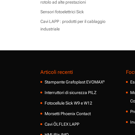
rotolo ad alte prestazioni
Sensori fotoelettrici Sick
Cavi LAPP : prodotti per il cablaggio
industriale
Articoli recenti
Foc
Stampante Grafoplast EVOMAX²
Es
Interruttori di sicurezza PILZ
Mo
Co
Fotocellule Sick W9 e W12
Pr
Morsetti Phoenix Contact
In
Cavi ÖLFLEX LAPP
HMI iRis IMO