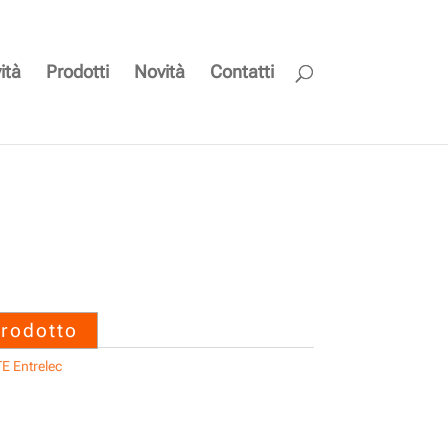
ità
Prodotti
Novità
Contatti
2200 CARTELLA REH3
0 – TE Entrelec
prodotto
E Entrelec