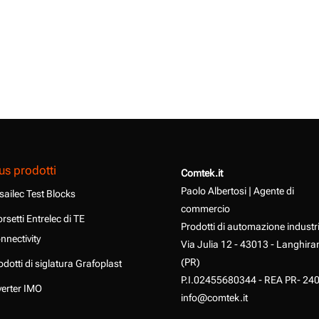
us prodotti
Comtek.it
Paolo Albertosi | Agente di
sailec Test Blocks
commercio
rsetti Entrelec di TE
Prodotti di automazione industr
nnectivity
Via Julia 12 - 43013 - Langhira
(PR)
odotti di siglatura Grafoplast
P.I.02455680344 - REA PR- 24
verter IMO
info@comtek.it