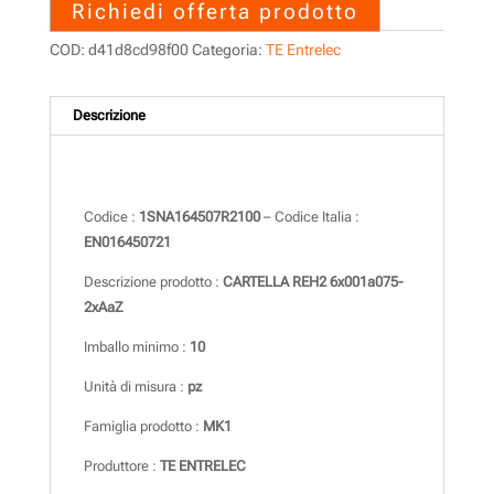
Richiedi offerta prodotto
COD:
d41d8cd98f00
Categoria:
TE Entrelec
Descrizione
Descrizione
Codice :
1SNA164507R2100
– Codice Italia :
EN016450721
Descrizione prodotto :
CARTELLA REH2 6x001a075-
2xAaZ
Imballo minimo :
10
Unità di misura :
pz
Famiglia prodotto :
MK1
Produttore :
TE ENTRELEC