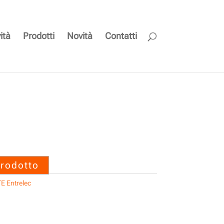
ità
Prodotti
Novità
Contatti
0000 CARTELLA RC55
ERT. – TE Entrelec
prodotto
E Entrelec