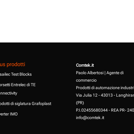
us prodotti
Comtek.it
Paolo Albertosi | Agente di
sailec Test Blocks
commercio
rsetti Entrelec di TE
Prodotti di automazione industr
nnectivity
Via Julia 12 - 43013 - Langhira
(PR)
odotti di siglatura Grafoplast
P.I.02455680344 - REA PR- 24
verter IMO
info@comtek.it