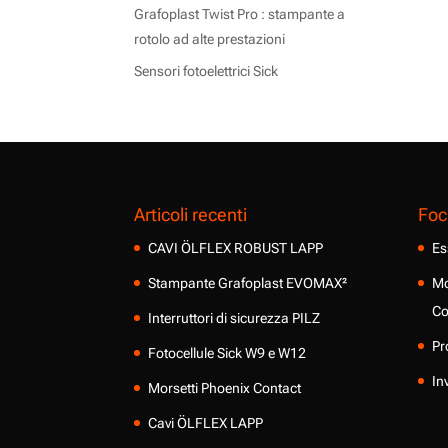
Grafoplast Twist Pro : stampante a
rotolo ad alte prestazioni
Sensori fotoelettrici Sick
Articoli recenti
Foc
CAVI ÖLFLEX ROBUST LAPP
Es
Stampante Grafoplast EVOMAX²
Mo
Co
Interruttori di sicurezza PILZ
Pr
Fotocellule Sick W9 e W12
In
Morsetti Phoenix Contact
Cavi ÖLFLEX LAPP