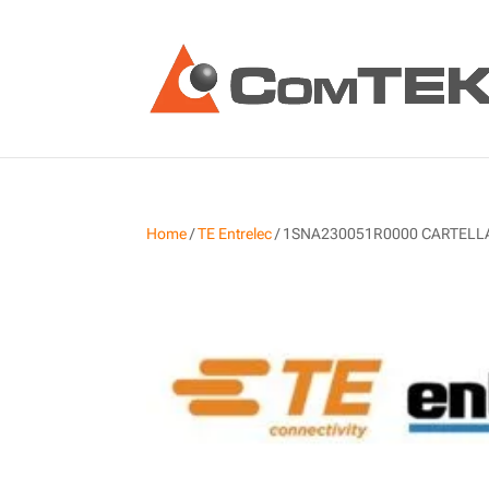
Home
/
TE Entrelec
/ 1SNA230051R0000 CARTELLA R