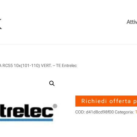
Attiv
C55 10x(101-110) VERT. – TE Entrelec
1SNA230051R
10x(101-110) V
Richiedi offerta 
COD:
d41d8cd98f00
Categoria:
T