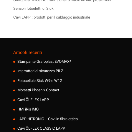
Sensori fotoelettrici Sick
Cavi LAPP : prodotti per il cablaggio industriale
Articoli recenti
Stampante Grafoplast EVOMAX²
Interruttori di sicurezza PILZ
Fotocellule Sick W9 e W12
Morsetti Phoenix Contact
Cavi ÖLFLEX LAPP
HMI iRis IMO
LAPP HITRONIC – Cavi in fibra ottica
Cavi ÖLFLEX CLASSIC LAPP