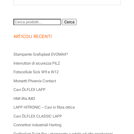
Cerca:
Cerca
ARTICOLI RECENTI
Stampante Grafoplast EVOMAX²
Interruttori di sicurezza PILZ
Fotocellule Sick W9 e W12
Morsetti Phoenix Contact
Cavi ÖLFLEX LAPP
HMI iRis IMO
LAPP HITRONIC – Cavi in fibra ottica
Cavi ÖLFLEX CLASSIC LAPP
Connettori industriali Harting
Grafoplast Twist Pro : stampante a rotolo ad alte prestazioni