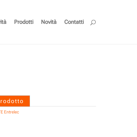
ità
Prodotti
Novità
Contatti
0600 CARTELLA RC510
– TE Entrelec
prodotto
E Entrelec