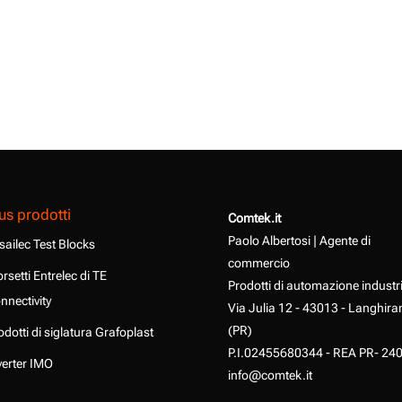
us prodotti
Comtek.it
Paolo Albertosi | Agente di
sailec Test Blocks
commercio
rsetti Entrelec di TE
Prodotti di automazione industr
nnectivity
Via Julia 12 - 43013 - Langhira
(PR)
odotti di siglatura Grafoplast
P.I.02455680344 - REA PR- 24
verter IMO
info@comtek.it