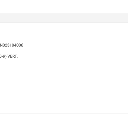
N023104006
-9) VERT.