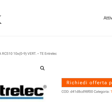
Attiv
C510 10x(0-9) VERT. – TE Entrelec
1SNA231040R
10x(0-9) VERT. 
Richiedi offerta 
COD:
d41d8cd98f00
Categoria:
T