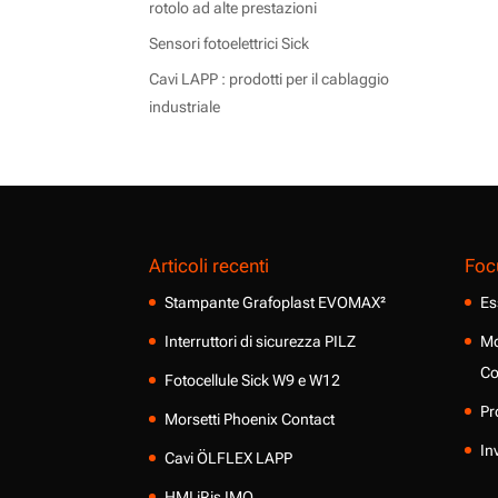
rotolo ad alte prestazioni
Sensori fotoelettrici Sick
Cavi LAPP : prodotti per il cablaggio
industriale
Articoli recenti
Foc
Stampante Grafoplast EVOMAX²
Es
Interruttori di sicurezza PILZ
Mo
Co
Fotocellule Sick W9 e W12
Pr
Morsetti Phoenix Contact
In
Cavi ÖLFLEX LAPP
HMI iRis IMO