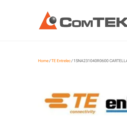
Home
/
TE Entrelec
/ 1SNA231040R0600 CARTELLA R