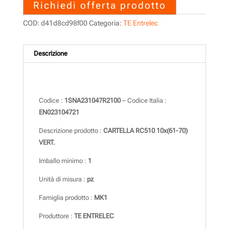
Richiedi offerta prodotto
COD:
d41d8cd98f00
Categoria:
TE Entrelec
Descrizione
Descrizione
Codice :
1SNA231047R2100
– Codice Italia :
EN023104721
Descrizione prodotto :
CARTELLA RC510 10x(61-70)
VERT.
Imballo minimo :
1
Unità di misura :
pz
Famiglia prodotto :
MK1
Produttore :
TE ENTRELEC