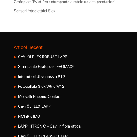
Grafoplast Twist Pro : stampante a rotolo ad alte prestazioni
Sensori fotoelettrici Sick
Articoli recenti
CAVI ÖLFLEX ROBUST LAPP
Stampante Grafoplast EVOMAX²
Interruttori di sicurezza PILZ
Fotocellule Sick W9 e W12
Morsetti Phoenix Contact
Cavi ÖLFLEX LAPP
HMI iRis IMO
LAPP HITRONIC – Cavi in fibra ottica
Cavi ÖLFLEX CLASSIC LAPP