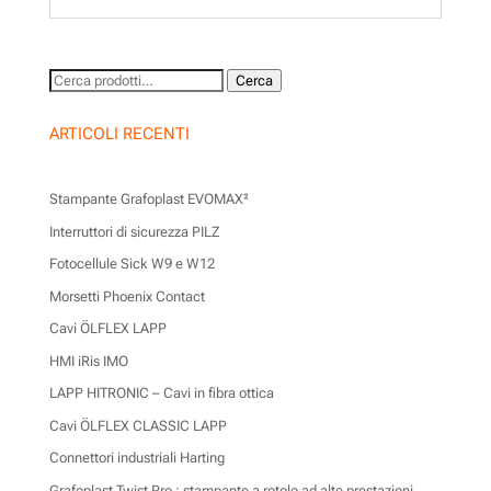
Cerca:
Cerca
ARTICOLI RECENTI
Stampante Grafoplast EVOMAX²
Interruttori di sicurezza PILZ
Fotocellule Sick W9 e W12
Morsetti Phoenix Contact
Cavi ÖLFLEX LAPP
HMI iRis IMO
LAPP HITRONIC – Cavi in fibra ottica
Cavi ÖLFLEX CLASSIC LAPP
Connettori industriali Harting
Grafoplast Twist Pro : stampante a rotolo ad alte prestazioni