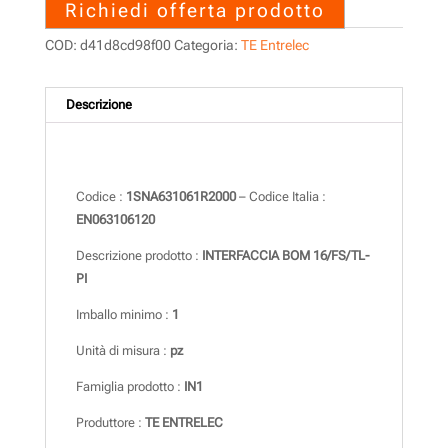
Richiedi offerta prodotto
COD:
d41d8cd98f00
Categoria:
TE Entrelec
Descrizione
Descrizione
Codice :
1SNA631061R2000
– Codice Italia :
EN063106120
Descrizione prodotto :
INTERFACCIA BOM 16/FS/TL-
PI
Imballo minimo :
1
Unità di misura :
pz
Famiglia prodotto :
IN1
Produttore :
TE ENTRELEC