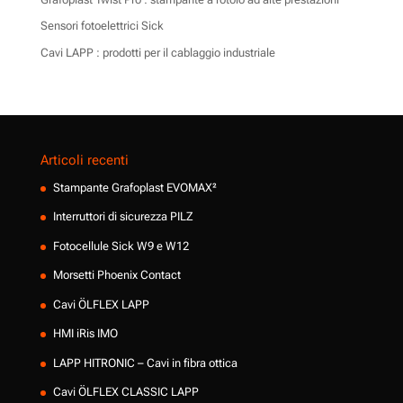
Sensori fotoelettrici Sick
Cavi LAPP : prodotti per il cablaggio industriale
Articoli recenti
Stampante Grafoplast EVOMAX²
Interruttori di sicurezza PILZ
Fotocellule Sick W9 e W12
Morsetti Phoenix Contact
Cavi ÖLFLEX LAPP
HMI iRis IMO
LAPP HITRONIC – Cavi in fibra ottica
Cavi ÖLFLEX CLASSIC LAPP