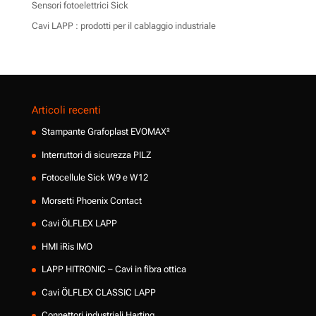
Sensori fotoelettrici Sick
Cavi LAPP : prodotti per il cablaggio industriale
Articoli recenti
Stampante Grafoplast EVOMAX²
Interruttori di sicurezza PILZ
Fotocellule Sick W9 e W12
Morsetti Phoenix Contact
Cavi ÖLFLEX LAPP
HMI iRis IMO
LAPP HITRONIC – Cavi in fibra ottica
Cavi ÖLFLEX CLASSIC LAPP
Connettori industriali Harting