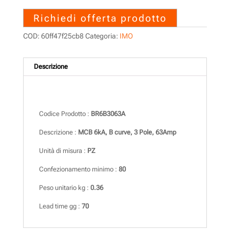
Richiedi offerta prodotto
COD:
60ff47f25cb8
Categoria:
IMO
Descrizione
Descrizione
Codice Prodotto :
BR6B3063A
Descrizione :
MCB 6kA, B curve, 3 Pole, 63Amp
Unità di misura :
PZ
Confezionamento minimo :
80
Peso unitario kg :
0.36
Lead time gg :
70