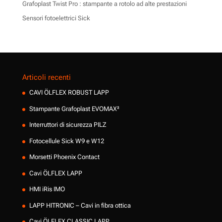
Grafoplast Twist Pro : stampante a rotolo ad alte prestazioni
Sensori fotoelettrici Sick
Articoli recenti
CAVI ÖLFLEX ROBUST LAPP
Stampante Grafoplast EVOMAX²
Interruttori di sicurezza PILZ
Fotocellule Sick W9 e W12
Morsetti Phoenix Contact
Cavi ÖLFLEX LAPP
HMI iRis IMO
LAPP HITRONIC – Cavi in fibra ottica
Cavi ÖLFLEX CLASSIC LAPP