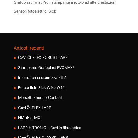
Grafoplast Twist Pro : stampante a rotolo ad alte prestazioni
Sensori fotoelettrici Sick
Articoli recenti
CAVI ÖLFLEX ROBUST LAPP
Stampante Grafoplast EVOMAX²
Interruttori di sicurezza PILZ
Fotocellule Sick W9 e W12
Morsetti Phoenix Contact
Cavi ÖLFLEX LAPP
HMI iRis IMO
LAPP HITRONIC – Cavi in fibra ottica
Cavi ÖLFLEX CLASSIC LAPP