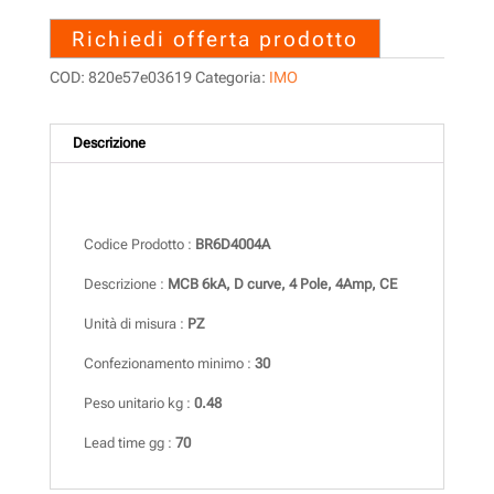
Richiedi offerta prodotto
COD:
820e57e03619
Categoria:
IMO
Descrizione
Descrizione
Codice Prodotto :
BR6D4004A
Descrizione :
MCB 6kA, D curve, 4 Pole, 4Amp, CE
Unità di misura :
PZ
Confezionamento minimo :
30
Peso unitario kg :
0.48
Lead time gg :
70