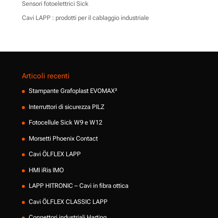
Sensori fotoelettrici Sick
Cavi LAPP : prodotti per il cablaggio industriale
Articoli recenti
Stampante Grafoplast EVOMAX²
Interruttori di sicurezza PILZ
Fotocellule Sick W9 e W12
Morsetti Phoenix Contact
Cavi ÖLFLEX LAPP
HMI iRis IMO
LAPP HITRONIC – Cavi in fibra ottica
Cavi ÖLFLEX CLASSIC LAPP
Connettori industriali Harting