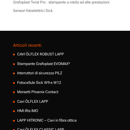
Grafoplast Twist Pro : stampante a rotolo ad alte prestazioni
Sensori fotoelettrici Sick
Articoli recenti
CAVI ÖLFLEX ROBUST LAPP
Stampante Grafoplast EVOMAX²
Interruttori di sicurezza PILZ
Fotocellule Sick W9 e W12
Morsetti Phoenix Contact
Cavi ÖLFLEX LAPP
HMI iRis IMO
LAPP HITRONIC – Cavi in fibra ottica
Cavi ÖLFLEX CLASSIC LAPP