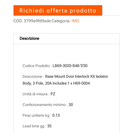
Richiedi offerta prodotto
COD:
3799a9fd9ade
Categoria:
IMO
Descrizione
Descrizione
Codice Prodotto :
LB69-3020-B48-T/30
Descrizione :
Base Mount Door Interlock Kit Isolator
Body, 3 Pole, 20A Includes 1 x H69-0004
Unità di misura :
PZ
Confezionamento minimo :
30
Peso unitario kg :
0.13
Lead time gg :
35