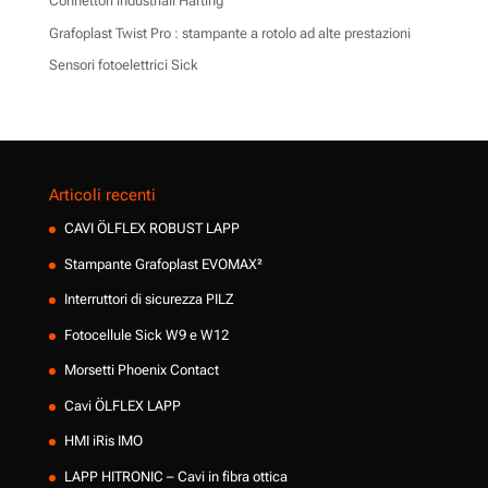
Connettori industriali Harting
Grafoplast Twist Pro : stampante a rotolo ad alte prestazioni
Sensori fotoelettrici Sick
Articoli recenti
CAVI ÖLFLEX ROBUST LAPP
Stampante Grafoplast EVOMAX²
Interruttori di sicurezza PILZ
Fotocellule Sick W9 e W12
Morsetti Phoenix Contact
Cavi ÖLFLEX LAPP
HMI iRis IMO
LAPP HITRONIC – Cavi in fibra ottica