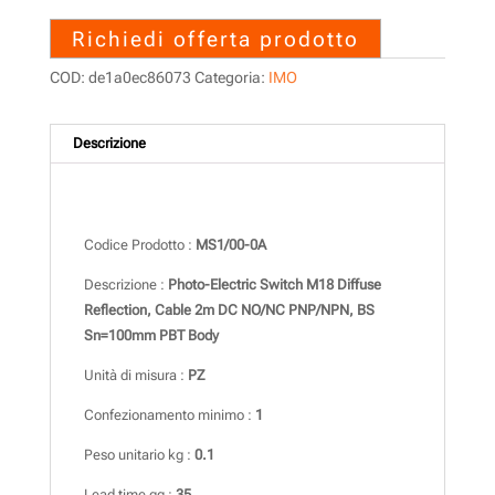
Richiedi offerta prodotto
COD:
de1a0ec86073
Categoria:
IMO
Descrizione
Descrizione
Codice Prodotto :
MS1/00-0A
Descrizione :
Photo-Electric Switch M18 Diffuse
Reflection, Cable 2m DC NO/NC PNP/NPN, BS
Sn=100mm PBT Body
Unità di misura :
PZ
Confezionamento minimo :
1
Peso unitario kg :
0.1
Lead time gg :
35