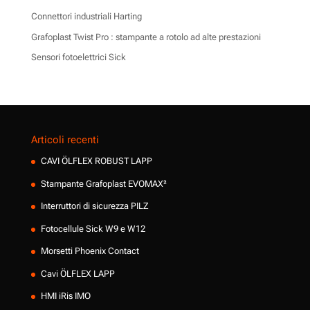
Connettori industriali Harting
Grafoplast Twist Pro : stampante a rotolo ad alte prestazioni
Sensori fotoelettrici Sick
Articoli recenti
CAVI ÖLFLEX ROBUST LAPP
Stampante Grafoplast EVOMAX²
Interruttori di sicurezza PILZ
Fotocellule Sick W9 e W12
Morsetti Phoenix Contact
Cavi ÖLFLEX LAPP
HMI iRis IMO