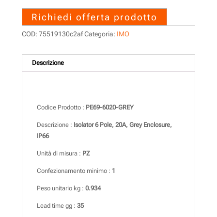
Richiedi offerta prodotto
COD:
75519130c2af
Categoria:
IMO
Descrizione
Descrizione
Codice Prodotto :
PE69-6020-GREY
Descrizione :
Isolator 6 Pole, 20A, Grey Enclosure,
IP66
Unità di misura :
PZ
Confezionamento minimo :
1
Peso unitario kg :
0.934
Lead time gg :
35