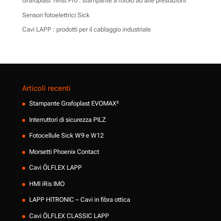
Grafoplast Twist Pro : stampante a rotolo ad alte prestazioni
Sensori fotoelettrici Sick
Cavi LAPP : prodotti per il cablaggio industriale
Articoli recenti
Stampante Grafoplast EVOMAX²
Interruttori di sicurezza PILZ
Fotocellule Sick W9 e W12
Morsetti Phoenix Contact
Cavi ÖLFLEX LAPP
HMI iRis IMO
LAPP HITRONIC – Cavi in fibra ottica
Cavi ÖLFLEX CLASSIC LAPP