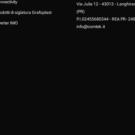
nnectivity
Via Julia 12 - 43013 - Langhira
(PR)
odotti di siglatura Grafoplast
P.I.02455680344 - REA PR- 24
verter IMO
info@comtek.it