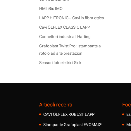
HMI iRis IMO
LAPP HITRONIC – Cavi in fibra ottica
Cavi ÖLFLEX CLASSIC LAPP
Connettori industriali Harting
Grafoplast Twist Pro : stampante a
rotolo ad alte prestazioni
Sensori fotoelettrici Sick
Articoli recenti
Foc
CAVI ÖLFLEX ROBUST LAPP
Es
Stampante Grafoplast EVOMAX²
Mo