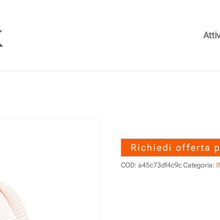
Attiv
SMT-BA-R20-V3
Richiedi offerta 
COD:
a45c73df4c9c
Categoria: