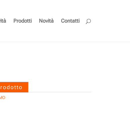
ità
Prodotti
Novità
Contatti
 – IMO
prodotto
IMO