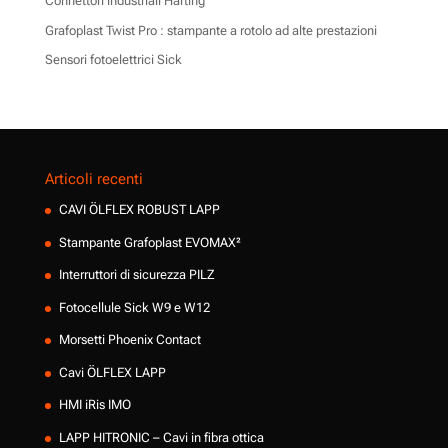
Connettori industriali Harting
Grafoplast Twist Pro : stampante a rotolo ad alte prestazioni
Sensori fotoelettrici Sick
Articoli recenti
CAVI ÖLFLEX ROBUST LAPP
Stampante Grafoplast EVOMAX²
Interruttori di sicurezza PILZ
Fotocellule Sick W9 e W12
Morsetti Phoenix Contact
Cavi ÖLFLEX LAPP
HMI iRis IMO
LAPP HITRONIC – Cavi in fibra ottica