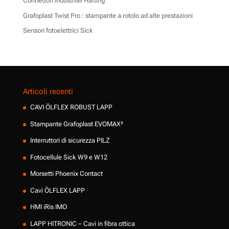
Connettori industriali Harting
Grafoplast Twist Pro : stampante a rotolo ad alte prestazioni
Sensori fotoelettrici Sick
Articoli recenti
CAVI ÖLFLEX ROBUST LAPP
Stampante Grafoplast EVOMAX²
Interruttori di sicurezza PILZ
Fotocellule Sick W9 e W12
Morsetti Phoenix Contact
Cavi ÖLFLEX LAPP
HMI iRis IMO
LAPP HITRONIC – Cavi in fibra ottica