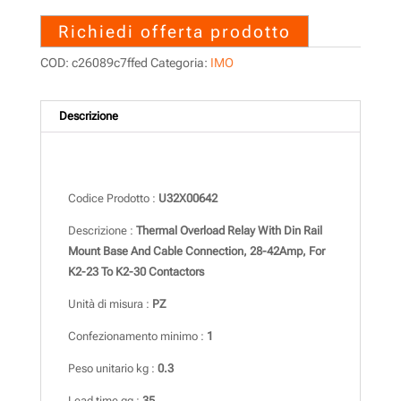
Richiedi offerta prodotto
COD:
c26089c7ffed
Categoria:
IMO
Descrizione
Descrizione
Codice Prodotto :
U32X00642
Descrizione :
Thermal Overload Relay With Din Rail
Mount Base And Cable Connection, 28-42Amp, For
K2-23 To K2-30 Contactors
Unità di misura :
PZ
Confezionamento minimo :
1
Peso unitario kg :
0.3
Lead time gg :
35