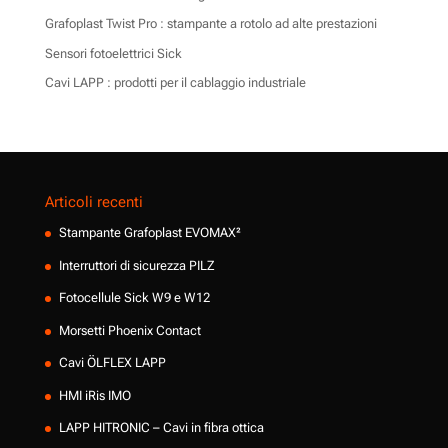
Grafoplast Twist Pro : stampante a rotolo ad alte prestazioni
Sensori fotoelettrici Sick
Cavi LAPP : prodotti per il cablaggio industriale
Articoli recenti
Stampante Grafoplast EVOMAX²
Interruttori di sicurezza PILZ
Fotocellule Sick W9 e W12
Morsetti Phoenix Contact
Cavi ÖLFLEX LAPP
HMI iRis IMO
LAPP HITRONIC – Cavi in fibra ottica