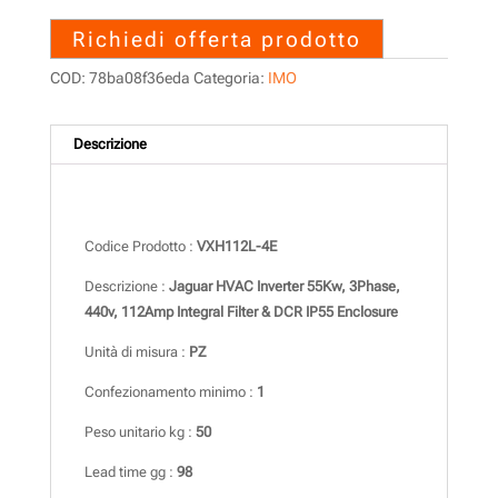
Richiedi offerta prodotto
COD:
78ba08f36eda
Categoria:
IMO
Descrizione
Descrizione
Codice Prodotto :
VXH112L-4E
Descrizione :
Jaguar HVAC Inverter 55Kw, 3Phase,
440v, 112Amp Integral Filter & DCR IP55 Enclosure
Unità di misura :
PZ
Confezionamento minimo :
1
Peso unitario kg :
50
Lead time gg :
98