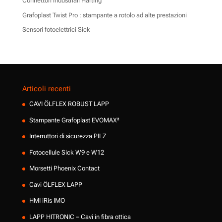
Connettori industriali Harting
Grafoplast Twist Pro : stampante a rotolo ad alte prestazioni
Sensori fotoelettrici Sick
Articoli recenti
CAVI ÖLFLEX ROBUST LAPP
Stampante Grafoplast EVOMAX²
Interruttori di sicurezza PILZ
Fotocellule Sick W9 e W12
Morsetti Phoenix Contact
Cavi ÖLFLEX LAPP
HMI iRis IMO
LAPP HITRONIC – Cavi in fibra ottica