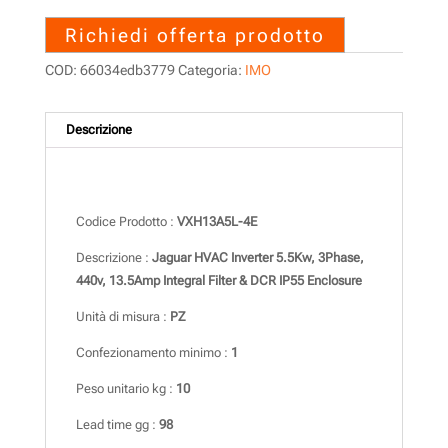
Richiedi offerta prodotto
COD:
66034edb3779
Categoria:
IMO
Descrizione
Descrizione
Codice Prodotto :
VXH13A5L-4E
Descrizione :
Jaguar HVAC Inverter 5.5Kw, 3Phase,
440v, 13.5Amp Integral Filter & DCR IP55 Enclosure
Unità di misura :
PZ
Confezionamento minimo :
1
Peso unitario kg :
10
Lead time gg :
98