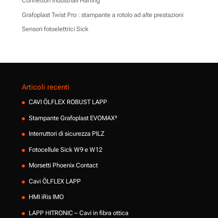
Connettori industriali Harting
Grafoplast Twist Pro : stampante a rotolo ad alte prestazioni
Sensori fotoelettrici Sick
Articoli recenti
CAVI ÖLFLEX ROBUST LAPP
Stampante Grafoplast EVOMAX²
Interruttori di sicurezza PILZ
Fotocellule Sick W9 e W12
Morsetti Phoenix Contact
Cavi ÖLFLEX LAPP
HMI iRis IMO
LAPP HITRONIC – Cavi in fibra ottica