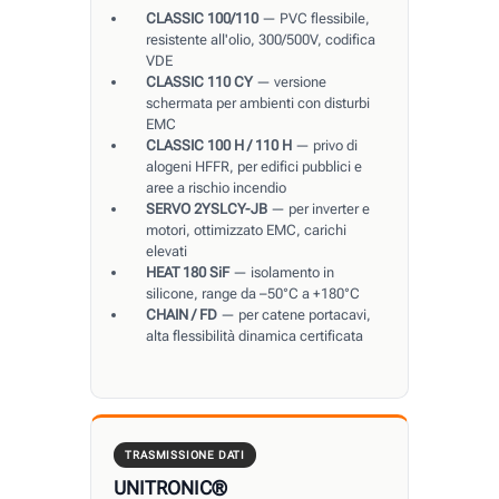
CLASSIC 100/110
— PVC flessibile,
resistente all'olio, 300/500V, codifica
VDE
CLASSIC 110 CY
— versione
schermata per ambienti con disturbi
EMC
CLASSIC 100 H / 110 H
— privo di
alogeni HFFR, per edifici pubblici e
aree a rischio incendio
SERVO 2YSLCY-JB
— per inverter e
motori, ottimizzato EMC, carichi
elevati
HEAT 180 SiF
— isolamento in
silicone, range da –50°C a +180°C
CHAIN / FD
— per catene portacavi,
alta flessibilità dinamica certificata
TRASMISSIONE DATI
UNITRONIC®