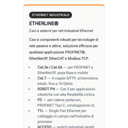
ETHERNET INDUSTRIALE
ETHERLINE®
Cavi e sistemi per reti Industrial Ethernet
Cavi e componenti robusti per tecnologie di
rete passive e attive, soluzione efficace per
qualsiasi applicazione PROFINET®,
EtherNet/IP, EtherCAT e Modbus TCP.
Cat.5e / Cat.6A
— per PROFINET e
EtherNet/IP, posa fissa e mobile
Cat.7
— 4 coppie S/FTP, schermatura
totale, fino a 10 Gbit/s
ROBOT PN
— Cat.5 per applicazioni
robotiche con alta flessibilità ciclica
FD
— per catene portacavi,
PROFINET Tipo C, omologazione UL
T1L
— Single Pair Ethernet per
cablaggio in campo nell'industria di
processo
ACCESS
— switch industriali gestiti