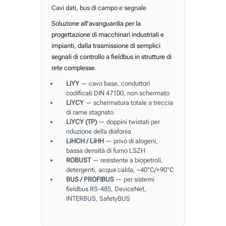
Cavi dati, bus di campo e segnale
Soluzione all'avanguardia per la
progettazione di macchinari industriali e
impianti, dalla trasmissione di semplici
segnali di controllo a fieldbus in strutture di
rete complesse.
LiYY
— cavo base, conduttori
codificati DIN 47100, non schermato
LiYCY
— schermatura totale a treccia
di rame stagnato
LiYCY (TP)
— doppini twistati per
riduzione della diafonia
LiHCH / LiHH
— privo di alogeni,
bassa densità di fumo LSZH
ROBUST
— resistente a biopetroli,
detergenti, acqua calda, –40°C/+90°C
BUS / PROFIBUS
— per sistemi
fieldbus RS-485, DeviceNet,
INTERBUS, SafetyBUS