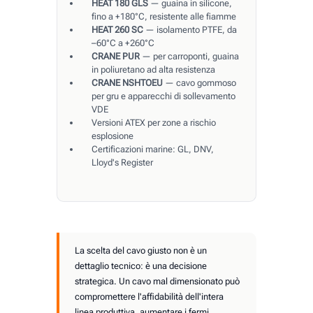
HEAT 180 GLS
— guaina in silicone,
fino a +180°C, resistente alle fiamme
HEAT 260 SC
— isolamento PTFE, da
–60°C a +260°C
CRANE PUR
— per carroponti, guaina
in poliuretano ad alta resistenza
CRANE NSHTOEU
— cavo gommoso
per gru e apparecchi di sollevamento
VDE
Versioni ATEX per zone a rischio
esplosione
Certificazioni marine: GL, DNV,
Lloyd's Register
La scelta del cavo giusto non è un
dettaglio tecnico: è una decisione
strategica. Un cavo mal dimensionato può
compromettere l'affidabilità dell'intera
linea produttiva, aumentare i fermi