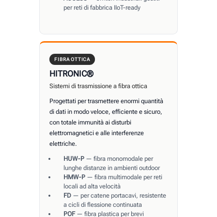
per reti di fabbrica IIoT-ready
FIBRA OTTICA
HITRONIC®
Sistemi di trasmissione a fibra ottica
Progettati per trasmettere enormi quantità
di dati in modo veloce, efficiente e sicuro,
con totale immunità ai disturbi
elettromagnetici e alle interferenze
elettriche.
HUW-P
— fibra monomodale per
lunghe distanze in ambienti outdoor
HMW-P
— fibra multimodale per reti
locali ad alta velocità
FD
— per catene portacavi, resistente
a cicli di flessione continuata
POF
— fibra plastica per brevi