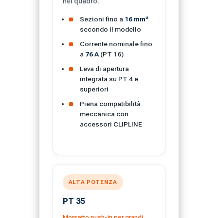
nel quadro.
Sezioni fino a
16 mm²
secondo il modello
Corrente nominale fino
a
76 A
(PT 16)
Leva di apertura
integrata su PT 4 e
superiori
Piena compatibilità
meccanica con
accessori CLIPLINE
ALTA POTENZA
PT 35
Morsetto push-in per grandi