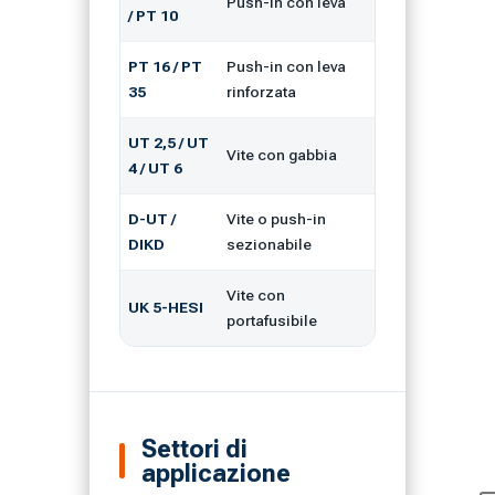
Push-in con leva
fino a 10 mm²
/ PT 10
PT 16 / PT
Push-in con leva
fino a 35 mm²
35
rinforzata
UT 2,5 / UT
Vite con gabbia
0,2–10 mm²
4 / UT 6
D-UT /
Vite o push-in
secondo
DIKD
sezionabile
formato base
Vite con
UK 5-HESI
fino a 4 mm²
portafusibile
Settori di
applicazione